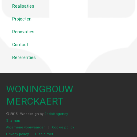
Realisaties
Projecten
Renovaties
Contact
Referenties
WONINGBOUW
MERCKAERT
© 2015 | Webdesign by
Redbit.agency
Sitemap
Algemene voorwaarden
|
Cookie policy
Privacy policy
|
Disclaimer