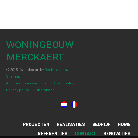
WONINGBOUW
MERCKAERT
© 2015 | Webdesign by
Redbit.agency
Sitemap
Algemene voorwaarden
|
Cookie policy
Privacy policy
|
Disclaimer
PROJECTEN
REALISATIES
BEDRIJF
HOME
REFERENTIES
CONTACT
RENOVATIES