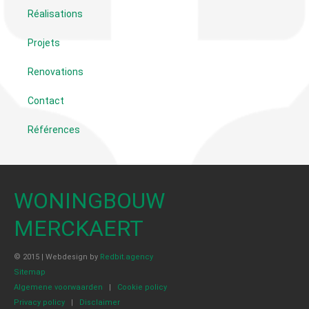
Réalisations
Projets
Renovations
Contact
Références
WONINGBOUW
MERCKAERT
© 2015 | Webdesign by
Redbit.agency
Sitemap
Algemene voorwaarden
|
Cookie policy
Privacy policy
|
Disclaimer