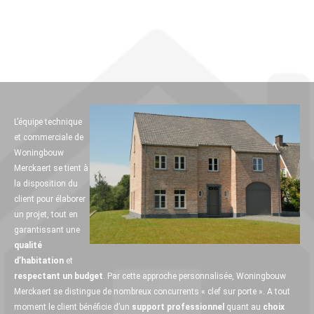
L’équipe technique
et commerciale de
Woningbouw
Merckaert se tient à
la disposition du
client pour élaborer
un projet, tout en
garantissant une
qualité
d’habitation
et
respectant un budget
. Par cette approche personnalisée, Woningbouw
Merckaert se distingue de nombreux concurrents « clef sur porte ». A tout
moment le client bénéficie d’un
support professionnel
quant au
choix