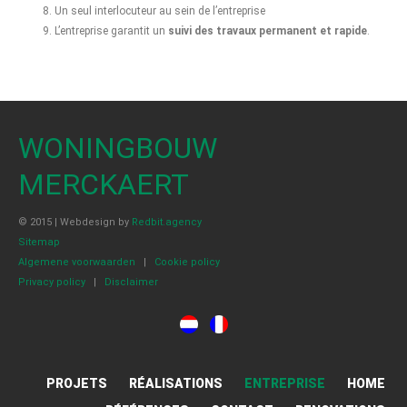
Un seul interlocuteur au sein de l’entreprise
L’entreprise garantit un
suivi des travaux permanent et rapide
.
WONINGBOUW
MERCKAERT
© 2015 | Webdesign by
Redbit.agency
Sitemap
Algemene voorwaarden
|
Cookie policy
Privacy policy
|
Disclaimer
PROJETS
RÉALISATIONS
ENTREPRISE
HOME