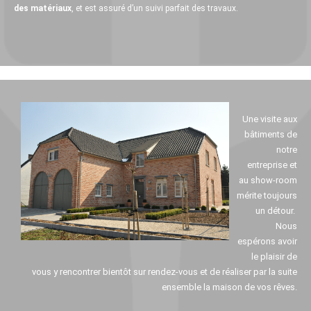
des matériaux
, et est assuré d’un suivi parfait des travaux.
Une visite aux
bâtiments de
notre
entreprise et
au show-room
mérite toujours
un détour.
Nous
espérons avoir
le plaisir de
vous y rencontrer bientôt sur rendez-vous et de réaliser par la suite
ensemble la maison de vos rêves.