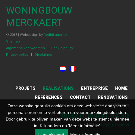
WONINGBOUW
MERCKAERT
© 2015 | Webdesign by
Redbit.agency
Sitemap
Algemene voorwaarden
|
Cookie policy
Privacy policy
|
Disclaimer
PROJETS
RÉALISATIONS
ENTREPRISE
HOME
RÉFÉRENCES
CONTACT
RENOVATIONS
Adres: Marktweg 17A, 9500 Geraardsbergen
Onze website gebruikt cookies om deze website te analyseren,
personaliseren en te verbeteren en voor marketingdoeleinden.
0032 (0)54/41 44 30
Door gebruik te blijven maken van deze website stemt u hiermee
Email:
info@merckaert.be
in. Klik anders op 'Meer informatie'.
Ik ga akkoord
Meer informatie